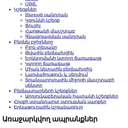
OIML
Կշեռքներ
Bluetooth սանդղակ
Կռունկի կշեռք
Ցուցիչ
Հարթակի մասշտաբ
Գնագոյացման սանդղակ
Բեռնել բջիջները
Բլոկ տեսակը
Թվային բեռնախցիկ
Երկկողմանի կտրող ճառագայթ
Կտրող ճառագայթ
Միակ կետային բեռնախցիկ
Լարվածություն և սեղմում
Տրանսպորտային միջոցի մասշտաբի
սենսոր
Բեռնատարների կշեռքներ
Արդյունաբերական հատակի կշեռքներ
Հոսքի ստանդարտ ստուգման սարքեր
Երկաթուղային կշռակառույց
Առաջարկվող ապրանքներ