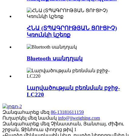
ՀՆԱ (ՏՊԱԳՐՈՒԹՅԱՆ ՑՈՒՑԻՉ)
Կռունկի կշեռք
Bluetooth սանդղակ
Լարվածության բեռնման բջիջ-
LC220
Զանգահարեք մեզ
86-13181611159
Ուղարկել մեզ նամակ
info@jjweighing.com
Զանգահարեք մեզ
Չինաստան, Յանտայ, Ժիֆու
շրջան, Ջինհուա փողոց թիվ 1
«Բարձր մեկնարկային կետ, բարձր ներդրումներ և