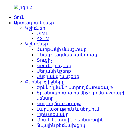
Տուն
Արտադրանքներ
Կշիռներ
OIML
ASTM
Կշեռքներ
Հարթակի մասշտաբ
Գնագոյացման սանդղակ
Ցուցիչ
Կռունկի կշեռք
Սեղանի կշեռք
Անջրանցիկ կշեռք
Բեռնել բջիջները
Երկկողմանի կտրող ճառագայթ
Տրանսպորտային միջոցի մասշտաբի
սենսոր
Կտրող ճառագայթ
Լարվածություն և սեղմում
Բլոկ տեսակը
Միակ կետային բեռնախցիկ
Թվային բեռնախցիկ