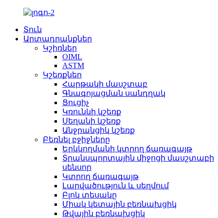
Տուն
Արտադրանքներ
Կշիռներ
OIML
ASTM
Կշեռքներ
Հարթակի մասշտաբ
Գնագոյացման սանդղակ
Ցուցիչ
Կռունկի կշեռք
Սեղանի կշեռք
Անջրանցիկ կշեռք
Բեռնել բջիջները
Երկկողմանի կտրող ճառագայթ
Տրանսպորտային միջոցի մասշտաբի
սենսոր
Կտրող ճառագայթ
Լարվածություն և սեղմում
Բլոկ տեսակը
Միակ կետային բեռնախցիկ
Թվային բեռնախցիկ