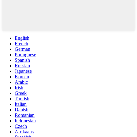
English
French
German
Portuguese
Spanish
Russian
Japanese
Korean
Arabic
Irish
Greek
Turkish
Italian
Danish
Romanian
Indonesian
Czech
Afrikaans