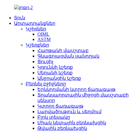
Տուն
Արտադրանքներ
Կշիռներ
OIML
ASTM
Կշեռքներ
Հարթակի մասշտաբ
Գնագոյացման սանդղակ
Ցուցիչ
Կռունկի կշեռք
Սեղանի կշեռք
Անջրանցիկ կշեռք
Բեռնել բջիջները
Երկկողմանի կտրող ճառագայթ
Տրանսպորտային միջոցի մասշտաբի
սենսոր
Կտրող ճառագայթ
Լարվածություն և սեղմում
Բլոկ տեսակը
Միակ կետային բեռնախցիկ
Թվային բեռնախցիկ