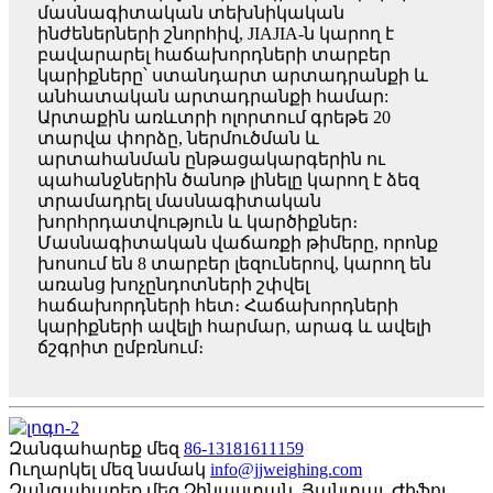
մասնագիտական ​​​​տեխնիկական
ինժեներների շնորհիվ, JIAJIA-ն կարող է
բավարարել հաճախորդների տարբեր
կարիքները՝ ստանդարտ արտադրանքի և
անհատական ​​​​արտադրանքի համար:
Արտաքին առևտրի ոլորտում գրեթե 20
տարվա փորձը, ներմուծման և
արտահանման ընթացակարգերին ու
պահանջներին ծանոթ լինելը կարող է ձեզ
տրամադրել մասնագիտական ​​
խորհրդատվություն և կարծիքներ։
Մասնագիտական ​​վաճառքի թիմերը, որոնք
խոսում են 8 տարբեր լեզուներով, կարող են
առանց խոչընդոտների շփվել
հաճախորդների հետ։ Հաճախորդների
կարիքների ավելի հարմար, արագ և ավելի
ճշգրիտ ըմբռնում։
Զանգահարեք մեզ
86-13181611159
Ուղարկել մեզ նամակ
info@jjweighing.com
Զանգահարեք մեզ
Չինաստան, Յանտայ, Ժիֆու