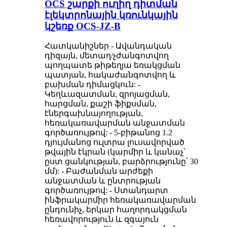
OCS շարքի ուղիղ դիտման
էլեկտրոնային կռունկային
կշեռք OCS-JZ-B
Հատկանիշներ - Ավանդական
դիզայն, մետաղ/չժանգոտվող
պողպատե թիթեղյա եռակցման
պատյան, հակաժանգոտվող և
բախման դիմացկուն: -
Կեղևազատման, զրոյացման,
հարցման, քաշի ֆիքսման,
էներգախնայողության,
հեռակառավարման անջատման
գործառույթով: - 5-բիթանոց 1.2
դյույմանոց ուլտրա լուսավորված
թվային էկրան (կարմիր և կանաչ՝
ըստ ցանկության, բարձրությունը՝ 30
մմ): - Բաժանման արժեքի
անջատման և ընտրության
գործառույթով: - Ստանդարտ
ինֆրակարմիր հեռակառավարման
ընդունիչ, երկար հաղորդակցման
հեռավորություն և զգայուն