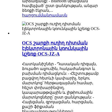
արձագանք: - Bluetooth միացման
հավելված՝ ըստ ցանկության, անլար
ձեռքի էկրան,...
հարցում
մանրամասն
OCS շարքի ուղիղ դիտման
էլեկտրոնային կռունկային
կշեռք OCS-JZ-A
Հատկանիշներ - Դասական դիզայն,
ձուլածո ալյումին, հակաժանգոտ և
բախման դիմացկուն: - Հեշտությամբ
բացվող հետևի կափարիչ, երկու
մարտկոց՝ հերթագայման համար,
հեշտ փոխարինվող,
կապարաթթվային և լիթիումային
մարտկոցները՝ ըստ ցանկության: -
Հալեցման, զրոյացման, հարցման,
քաշի ֆիքսման
հնարավորություններով: