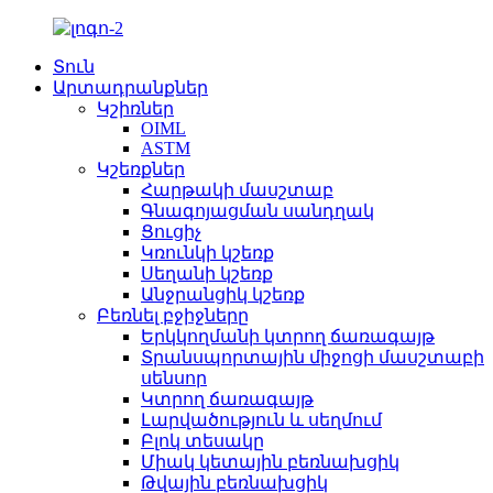
Տուն
Արտադրանքներ
Կշիռներ
OIML
ASTM
Կշեռքներ
Հարթակի մասշտաբ
Գնագոյացման սանդղակ
Ցուցիչ
Կռունկի կշեռք
Սեղանի կշեռք
Անջրանցիկ կշեռք
Բեռնել բջիջները
Երկկողմանի կտրող ճառագայթ
Տրանսպորտային միջոցի մասշտաբի
սենսոր
Կտրող ճառագայթ
Լարվածություն և սեղմում
Բլոկ տեսակը
Միակ կետային բեռնախցիկ
Թվային բեռնախցիկ