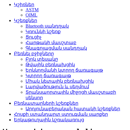
Կշիռներ
ASTM
OIML
Կշեռքներ
Bluetooth սանդղակ
Կռունկի կշեռք
Ցուցիչ
Հարթակի մասշտաբ
Գնագոյացման սանդղակ
Բեռնել բջիջները
Բլոկ տեսակը
Թվային բեռնախցիկ
Երկկողմանի կտրող ճառագայթ
Կտրող ճառագայթ
Միակ կետային բեռնախցիկ
Լարվածություն և սեղմում
Տրանսպորտային միջոցի մասշտաբի
սենսոր
Բեռնատարների կշեռքներ
Արդյունաբերական հատակի կշեռքներ
Հոսքի ստանդարտ ստուգման սարքեր
Երկաթուղային կշռակառույց