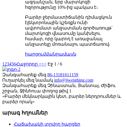
ազդանշան, երբ մարտկոցի
հզորությունը 10%-ից պակաս է։
Բարձր ջերմաստիճանին դիմացկուն
էլեկտրոնային կշեռքն ունի
ավտոմատ անջատման գործառույթ՝
մարտկոցի վնասումը կանխելու
համար, որը կարող է առաջանալ
անջատելը մոռանալու պատճառով։
հարցում
մանրամասն
1
2
3
4
5
6
Հաջորդը >
>>
Էջ 1 / 6
Զանգահարեք մեզ
86-13181611159
Ուղարկել մեզ նամակ
info@jjweighing.com
Զանգահարեք մեզ
Չինաստան, Յանտայ, Ժիֆու
շրջան, Ջինհուա փողոց թիվ 1
«Բարձր մեկնարկային կետ, բարձր ներդրումներ և
բարձր որակ»
արագ հղումներ
Հաճախակի տրվող հարցեր