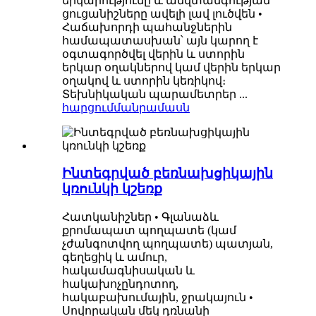
երկարությունը և անվտանգության
ցուցանիշները ավելի լավ լուծվեն •
Հաճախորդի պահանջներին
համապատասխան՝ այն կարող է
օգտագործվել վերին և ստորին
երկար օղակներով կամ վերին երկար
օղակով և ստորին կեռիկով։
Տեխնիկական պարամետրեր ...
հարցում
մանրամասն
Ինտեգրված բեռնախցիկային
կռունկի կշեռք
Հատկանիշներ • Գլանաձև
քրոմապատ պողպատե (կամ
չժանգոտվող պողպատե) պատյան,
գեղեցիկ և ամուր,
հակամագնիսական և
հակախոչընդոտող,
հակաբախումային, ջրակայուն •
Սովորական մեկ դռնանի