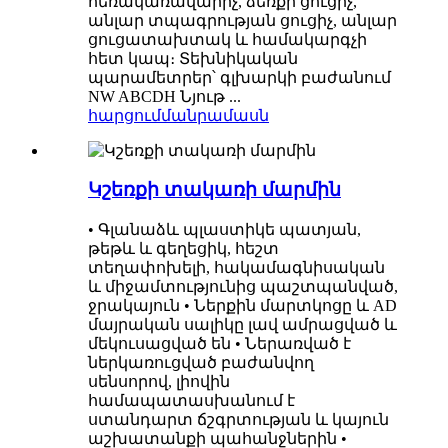
հեռակառավարիչ, ձեռքի ցուցիչ,
անլար տպագրության ցուցիչ, անլար
ցուցատախտակ և համակարգչի
հետ կապ։ Տեխնիկական
պարամետրեր՝ գլխարկի բաժանում
NW ABCDH Նյութ ...
հարցում
մանրամասն
Կշեռքի տակառի մարմին
• Գլանաձև պլաստիկե պատյան,
թեթև և գեղեցիկ, հեշտ
տեղափոխելի, հակամագնիսական
և միջամտությունից պաշտպանված,
ջրակայուն • Ներքին մարտկոցը և AD
մայրական սալիկը լավ ամրացված և
մեկուսացված են • Ներառված է
ներկառուցված բաժանվող
սենսորով, լիովին
համապատասխանում է
ստանդարտ ճշգրտության և կայուն
աշխատանքի պահանջներին •