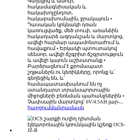
Գեղեցիկ և ամուր,
հակամագնիսական և
հակախոչընդոտ,
հակաբախումային, ջրակայուն •
Դասական կրկնակի դռան
կառուցվածք, մեծ տուփ, առանձին
հակադարձ ազդանշան և մարտկոց,
ավելի հարմար ապամոնտաժում և
հավաքում • Երկակի պտուտակով
սենսոր, ավելի ճշգրիտ ճշգրտություն
և ավելի կայուն աշխատանք •
Բարձրացնում է քրոմապատ
շղթաներն ու կեռիկները, որոնք և՛
գեղեցիկ են, և՛
համապատասխանում են ոչ
ստանդարտ տրանսպորտային
միջոցների բեռնման պահանջներին •
Չափսային մարտկոց՝ 6V/4.5AH լար-...
հարցում
մանրամասն