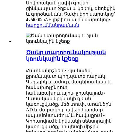
Սովորական չափի գույնի
ցինկապատ շղթա և կեռիկ, գեղեցիկ
և գործնական։ Չափսերի մարտկոց՝
4v/4000mAH լիթիումային մարտկոց։
հարցում
մանրամասն
Ծանր տարողունակության
կռունկային կշեռք
Հատկանիշներ • Գլանաձև
քրոմապատ պողպատե դարակ։
Գեղեցիկ և ամուր, մագնիսական և
հակախոչընդոտ,
հակաբախումային, ջրակայուն •
Դասական կրկնակի դռան
կառուցվածք, մեծ տուփ, առանձին
AD և մարտկոց, ավելի հարմար
ապամոնտաժում և հավաքում •
Կիրառվում է կրկնակի սենսորային
կառուցվածք, որպեսզի միջին