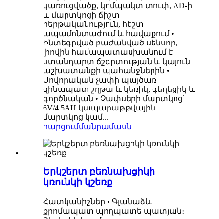
կառուցվածք, կոմպակտ տուփ, AD-ի
և մարտկոցի ճիշտ
հերթականություն, հեշտ
ապամոնտաժում և հավաքում •
Ինտեգրված բաժանված սենսոր,
լիովին համապատասխանում է
ստանդարտ ճշգրտության և կայուն
աշխատանքի պահանջներին •
Սովորական չափի պայծառ
զինապատ շղթա և կեռիկ, գեղեցիկ և
գործնական • Չափսերի մարտկոց՝
6V/4.5AH կապարաթթվային
մարտկոց կամ...
հարցում
մանրամասն
Երկշերտ բեռնախցիկի
կռունկի կշեռք
Հատկանիշներ • Գլանաձև
քրոմապատ պողպատե պատյան։