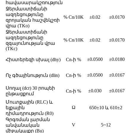
հավասարակշռություն
Ջերմաստիճանի
ազդեցությունը
% Cn/10K
±0.02
±0.0170
զրոյական հաշվեկշռի
վրա (TKo)
Ջերմաստիճանի
ազդեցությունը
% Cn/10K
±0.02
±0.0170
զգայունության վրա
(TKc)
±0.0500
±0.0180
Հիստերեզի սխալ (dhy)
Cn-ի %
±0.0500
±0.0167
Ոչ գծայինություն (dlin)
Cn-ի %
Սողալ (dcr) 30 րոպեի
±0.030
±0.0167
Cn-ի %
ընթացքում
Մուտքային (RLC) և
Ω
ելքային
650±10 և 610±2
դիմադրություն (R0)
Գրգռման լարման
V
5~12
անվանական
միջակայքը (Bu)