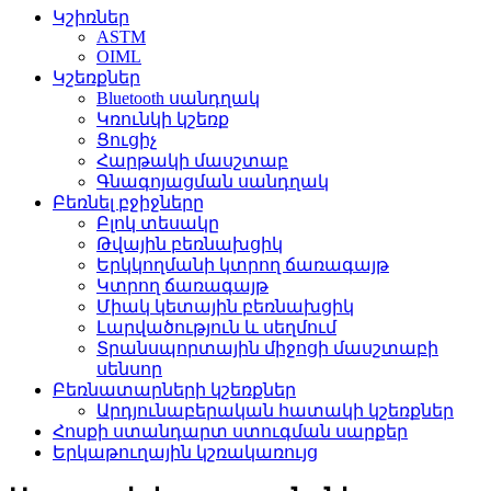
Կշիռներ
ASTM
OIML
Կշեռքներ
Bluetooth սանդղակ
Կռունկի կշեռք
Ցուցիչ
Հարթակի մասշտաբ
Գնագոյացման սանդղակ
Բեռնել բջիջները
Բլոկ տեսակը
Թվային բեռնախցիկ
Երկկողմանի կտրող ճառագայթ
Կտրող ճառագայթ
Միակ կետային բեռնախցիկ
Լարվածություն և սեղմում
Տրանսպորտային միջոցի մասշտաբի
սենսոր
Բեռնատարների կշեռքներ
Արդյունաբերական հատակի կշեռքներ
Հոսքի ստանդարտ ստուգման սարքեր
Երկաթուղային կշռակառույց