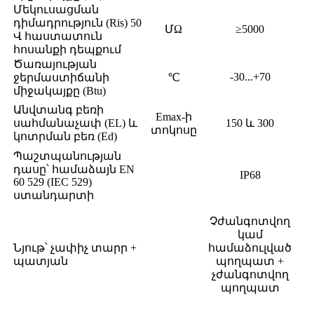
Մեկուսացման
դիմադրություն (Ris) 50
ՄΩ
≥5000
Վ հաստատուն
հոսանքի դեպքում
Ծառայության
-30...+70
ջերմաստիճանի
℃
միջակայքը (Btu)
Անվտանգ բեռի
Emax-ի
սահմանաչափ (EL) և
150 և 300
տոկոսը
կոտրման բեռ (Ed)
Պաշտպանության
դասը՝ համաձայն EN
IP68
60 529 (IEC 529)
ստանդարտի
Չժանգոտվող
կամ
Նյութ՝ չափիչ տարր +
համաձուլված
պատյան
պողպատ +
չժանգոտվող
պողպատ