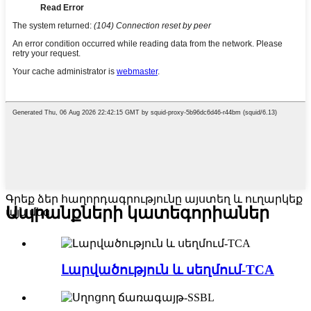
Գրեք ձեր հաղորդագրությունը այստեղ և ուղարկեք
Ապրանքների կատեգորիաներ
այն մեզ
Լարվածություն և սեղմում-TCA