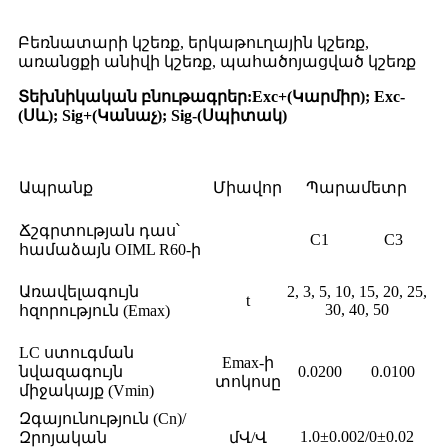
Բեռնատարի կշեռք, երկաթուղային կշեռք,
առանցքի անիվի կշեռք, պահածոյացված կշեռք
Տեխնիկական բնութագրեր
:
Exc+(Կարմիր); Exc-
(Սև); Sig+(Կանաչ); Sig-(Սպիտակ)
Ապրանք
Միավոր
Պարամետր
Ճշգրտության դաս՝
C1
C3
համաձայն OIML R60-ի
Առավելագույն
2, 3, 5, 10, 15, 20, 25,
t
30, 40, 50
հզորություն (Emax)
LC ստուգման
Emax-ի
նվազագույն
0.0200
0.0100
տոկոսը
միջակայք (Vmin)
Զգայունություն (Cn)/
1.0±0.002/0±0.02
Զրոյական
մՎ/Վ