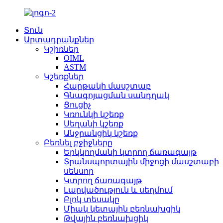
Տուն
Արտադրանքներ
Կշիռներ
OIML
ASTM
Կշեռքներ
Հարթակի մասշտաբ
Գնագոյացման սանդղակ
Ցուցիչ
Կռունկի կշեռք
Սեղանի կշեռք
Անջրանցիկ կշեռք
Բեռնել բջիջները
Երկկողմանի կտրող ճառագայթ
Տրանսպորտային միջոցի մասշտաբի
սենսոր
Կտրող ճառագայթ
Լարվածություն և սեղմում
Բլոկ տեսակը
Միակ կետային բեռնախցիկ
Թվային բեռնախցիկ