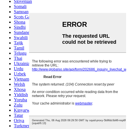
Slovenian
Somali
Samoan
Scots Gaelic
Shona
Sindhi
Sundanese
Swahili
Tajik
Tamil
Telugu
Thai
Ukrainian
Urdu
Uzbek
Vietnamese
Welsh
Xhosa
Yiddish
Yoruba
Zulu
Kinyarwanda
Tatar
Oriya
Turkmen