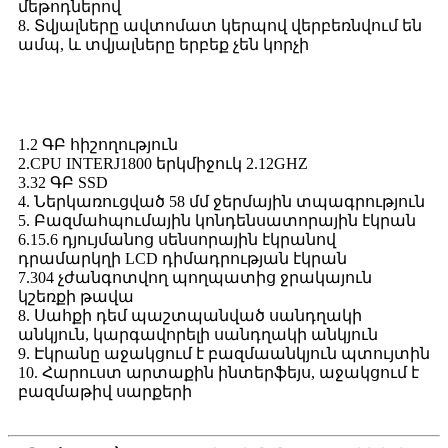
մեթոդներով
8. Տվյալները ավտոմատ կերպով վերբեռնվում են
ամպ, և տվյալները երբեք չեն կորչի
Մասշտաբի մանրամասները
1.2 ԳԲ հիշողություն
2.CPU INTERJ1800 երկմիջուկ 2.12GHZ
3.32 ԳԲ SSD
4. Ներկառուցված 58 մմ ջերմային տպագրություն
5. Բազմահպումային կոնդենսատորային էկրան
6.15.6 դյույմանոց սենսորային էկրանով
դրամարկղի LCD դիմադրության էկրան
7.304 չժանգոտվող պողպատից ջրակայուն
կշեռքի թավա
8. Սահքի դեմ պաշտպանված սանդղակի
անկյուն, կարգավորելի սանդղակի անկյուն
9. Էկրանը աջակցում է բազմաանկյուն պտույտին
10. Հարուստ արտաքին ինտերֆեյս, աջակցում է
բազմաթիվ սարքերի