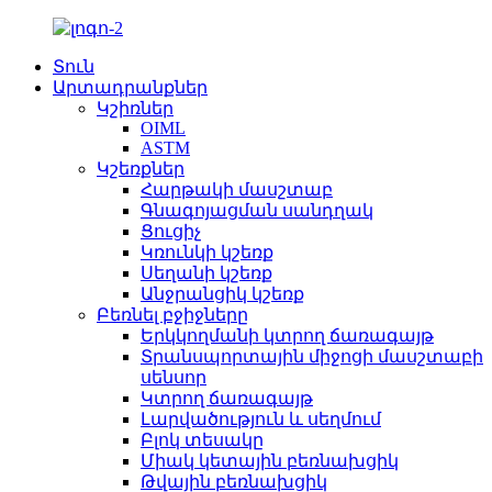
Տուն
Արտադրանքներ
Կշիռներ
OIML
ASTM
Կշեռքներ
Հարթակի մասշտաբ
Գնագոյացման սանդղակ
Ցուցիչ
Կռունկի կշեռք
Սեղանի կշեռք
Անջրանցիկ կշեռք
Բեռնել բջիջները
Երկկողմանի կտրող ճառագայթ
Տրանսպորտային միջոցի մասշտաբի
սենսոր
Կտրող ճառագայթ
Լարվածություն և սեղմում
Բլոկ տեսակը
Միակ կետային բեռնախցիկ
Թվային բեռնախցիկ