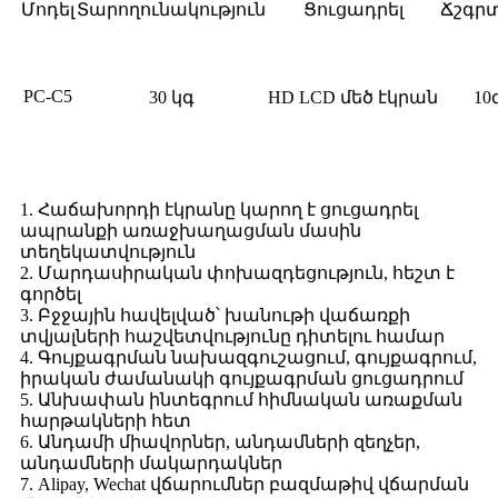
Մոդել
Տարողունակություն
Ցուցադրել
Ճշգրտ
PC-C5
30 կգ
HD LCD մեծ էկրան
10
Հիմնական գործառույթ
1. Հաճախորդի էկրանը կարող է ցուցադրել
ապրանքի առաջխաղացման մասին
տեղեկատվություն
2. Մարդասիրական փոխազդեցություն, հեշտ է
գործել
3. Բջջային հավելված՝ խանութի վաճառքի
տվյալների հաշվետվությունը դիտելու համար
4. Գույքագրման նախազգուշացում, գույքագրում,
իրական ժամանակի գույքագրման ցուցադրում
5. Անխափան ինտեգրում հիմնական առաքման
հարթակների հետ
6. Անդամի միավորներ, անդամների զեղչեր,
անդամների մակարդակներ
7. Alipay, Wechat վճարումներ բազմաթիվ վճարման