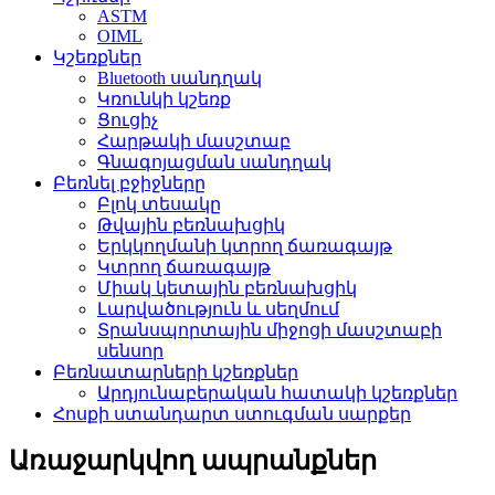
ASTM
OIML
Կշեռքներ
Bluetooth սանդղակ
Կռունկի կշեռք
Ցուցիչ
Հարթակի մասշտաբ
Գնագոյացման սանդղակ
Բեռնել բջիջները
Բլոկ տեսակը
Թվային բեռնախցիկ
Երկկողմանի կտրող ճառագայթ
Կտրող ճառագայթ
Միակ կետային բեռնախցիկ
Լարվածություն և սեղմում
Տրանսպորտային միջոցի մասշտաբի
սենսոր
Բեռնատարների կշեռքներ
Արդյունաբերական հատակի կշեռքներ
Հոսքի ստանդարտ ստուգման սարքեր
Առաջարկվող ապրանքներ