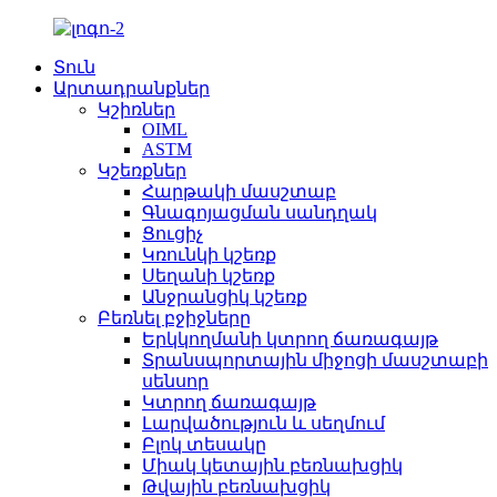
Տուն
Արտադրանքներ
Կշիռներ
OIML
ASTM
Կշեռքներ
Հարթակի մասշտաբ
Գնագոյացման սանդղակ
Ցուցիչ
Կռունկի կշեռք
Սեղանի կշեռք
Անջրանցիկ կշեռք
Բեռնել բջիջները
Երկկողմանի կտրող ճառագայթ
Տրանսպորտային միջոցի մասշտաբի
սենսոր
Կտրող ճառագայթ
Լարվածություն և սեղմում
Բլոկ տեսակը
Միակ կետային բեռնախցիկ
Թվային բեռնախցիկ