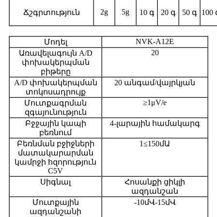
2g
5g
Ճշգրտություն
10 գ
20 գ
50 գ
100 
NVK-A12E
Մոդել
20
Առավելագույն A/D
փոխակերպման
բիթերը
A/D փոխակերպման
20 անգամ/վայրկյան
տոկոսադրույք
≥1μV/e
Մուտքագրման
զգայունություն
Բջջային կապի
4-լարային համակարգ
բեռնում
Բեռնման բջիջների
1≤150մԱ
մատակարարման
կամրջի հզորություն
C5V
Սիգնալ
Հոսանքի ցիկլի
ազդանշան
Մուտքային
-10մՎ-15մՎ
ազդանշանի