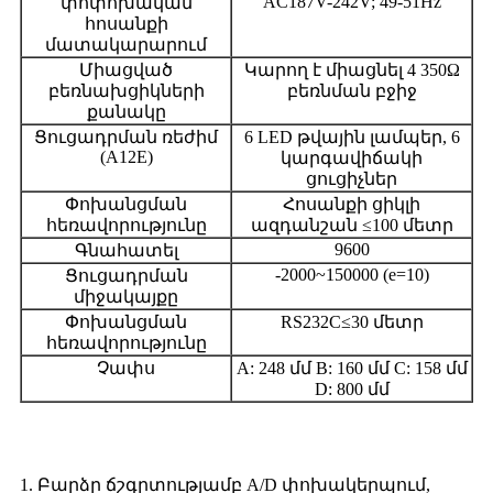
AC187V-242V; 49-51Hz
փոփոխական
հոսանքի
մատակարարում
Միացված
Կարող է միացնել 4 350Ω
բեռնախցիկների
բեռնման բջիջ
քանակը
Ցուցադրման ռեժիմ
6 LED թվային լամպեր, 6
(A12E)
կարգավիճակի
ցուցիչներ
Փոխանցման
Հոսանքի ցիկլի
հեռավորությունը
ազդանշան ≤100 մետր
9600
Գնահատել
-2000~150000 (e=10)
Ցուցադրման
միջակայքը
Փոխանցման
RS232C≤30 մետր
հեռավորությունը
Չափս
A: 248 մմ B: 160 մմ C: 158 մմ
D: 800 մմ
Հատկանիշներ
1. Բարձր ճշգրտությամբ A/D փոխակերպում,