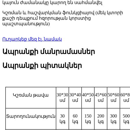
կայուն ժամանակը կարող են սահմանվել
Կշռման և հաշվարկման ֆունկցիայով (մեկ կտորի
քաշի դեպքում հզորության կորստից
պաշտպանություն)
Ուղարկեք մեզ էլ. նամակ
Ապրանքի մանրամասներ
Ապրանքի պիտակներ
Տեխնիկական բնութագրեր
30*30
30*40
40*50
45*60
50*60
60*8
Կշռման թավա
սմ
սմ
սմ
սմ
սմ
սմ
30
60
150
200
300
500
Տարողունակություն
կգ
կգ
կգ
կգ
կգ
կգ