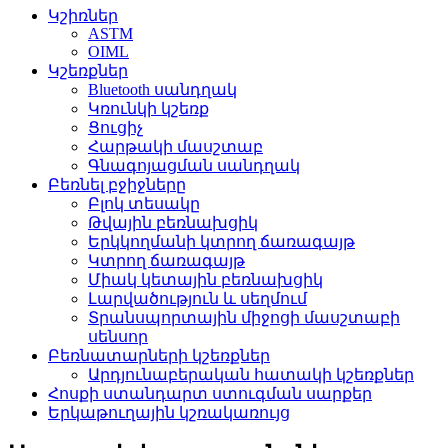
Կշիռներ
ASTM
OIML
Կշեռքներ
Bluetooth սանդղակ
Կռունկի կշեռք
Ցուցիչ
Հարթակի մասշտաբ
Գնագոյացման սանդղակ
Բեռնել բջիջները
Բլոկ տեսակը
Թվային բեռնախցիկ
Երկկողմանի կտրող ճառագայթ
Կտրող ճառագայթ
Միակ կետային բեռնախցիկ
Լարվածություն և սեղմում
Տրանսպորտային միջոցի մասշտաբի
սենսոր
Բեռնատարների կշեռքներ
Արդյունաբերական հատակի կշեռքներ
Հոսքի ստանդարտ ստուգման սարքեր
Երկաթուղային կշռակառույց